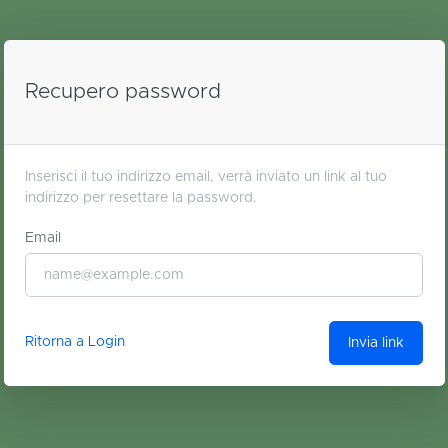
Recupero password
Inserisci il tuo indirizzo email, verrà inviato un link al tuo
indirizzo per resettare la password.
Email
Ritorna a Login
Invia link